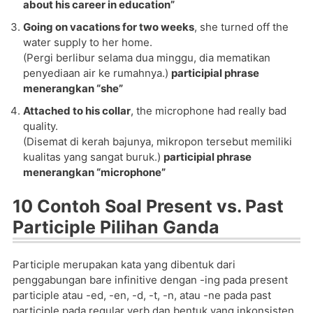
about his career in education”
Going on vacations for two weeks
, she turned off the
water supply to her home.
(Pergi berlibur selama dua minggu, dia mematikan
penyediaan air ke rumahnya.)
participial phrase
menerangkan “she”
Attached to his collar
, the microphone had really bad
quality.
(Disemat di kerah bajunya, mikropon tersebut memiliki
kualitas yang sangat buruk.)
participial phrase
menerangkan “microphone”
10 Contoh Soal Present vs. Past
Participle Pilihan Ganda
Participle merupakan kata yang dibentuk dari
penggabungan bare infinitive dengan -ing pada present
participle atau -ed, -en, -d, -t, -n, atau -ne pada past
participle pada regular verb dan bentuk yang inkonsisten