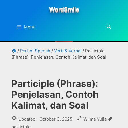
Skip
WordSmile
to
content
Menu
🏠
/
Part of Speech
/
Verb & Verbal
/
Participle
(Phrase): Penjelasan, Contoh Kalimat, dan Soal
Participle (Phrase):
Penjelasan, Contoh
Kalimat, dan Soal
Tags
Updated
October 3, 2025
Wilma Yulia
participle