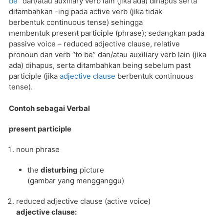
be”
dan/atau auxiliary verb lain (jika ada) dihapus serta
ditambahkan -ing pada active verb (jika tidak
berbentuk continuous tense) sehingga
membentuk present participle (phrase); sedangkan pada
passive voice – reduced adjective clause, relative
pronoun dan verb “to be” dan/atau auxiliary verb lain (jika
ada) dihapus, serta ditambahkan being sebelum past
participle (jika
adjective clause
berbentuk continuous
tense).
Contoh sebagai Verbal
present participle
noun phrase
the
disturbing
picture
(gambar yang mengganggu)
reduced adjective clause (active voice)
adjective clause: