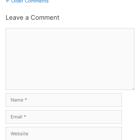
Comment
← Older Comments
navigation
Leave a Comment
Comment
Name
Email
Website