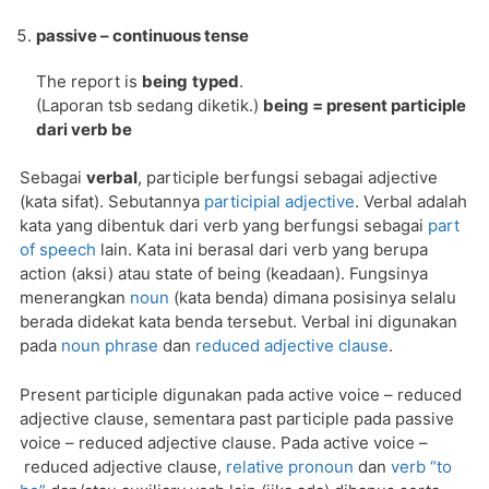
passive – continuous tense
The report is
being
typed
.
(Laporan tsb sedang diketik.)
being = present participle
dari verb be
Sebagai
verbal
, participle berfungsi sebagai adjective
(kata sifat). Sebutannya
participial adjective
. Verbal adalah
kata yang dibentuk dari verb yang berfungsi sebagai
part
of speech
lain. Kata ini berasal dari verb yang berupa
action (aksi) atau state of being (keadaan). Fungsinya
menerangkan
noun
(kata benda) dimana posisinya selalu
berada didekat kata benda tersebut. Verbal ini digunakan
pada
noun phrase
dan
reduced adjective clause
.
Present participle digunakan pada active voice – reduced
adjective clause, sementara past participle pada passive
voice – reduced adjective clause. Pada active voice –
reduced adjective clause,
relative pronoun
dan
verb “to