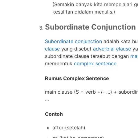
(Semakin banyak kita mempelajari g
kesulitan didalam menulis.)
Subordinate Conjunction
Subordinate conjunction
adalah kata hu
clause
yang disebut
adverbial clause
ya
subordinate clause tersebut dengan
mai
membentuk
complex sentence
.
Rumus Complex Sentence
main clause (S + verb +/- …) + subordi
…
Contoh
after (setelah)
as (ketika, sementara)