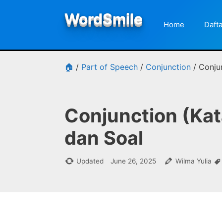
Skip
WordSmile
to
Home
Dafta
content
🏠
/
Part of Speech
/
Conjunction
/
Conju
Conjunction (Kat
dan Soal
Updated
June 26, 2025
Wilma Yulia