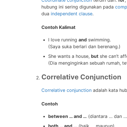
hubung ini sering digunakan pada
comp
dua
independent clause
.
Contoh Kalimat
I love running
and
swimming.
(Saya suka berlari dan berenang.)
She wants a house,
but
she can’t affo
(Dia menginginkan sebuah rumah, te
Correlative Conjunction
Correlative conjunction
adalah kata hu
Contoh
between … and …
(diantara … dan …
both … and …
(baik … maupun)