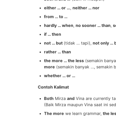
either … or …
,
neither … nor
from … to …
hardly … when
,
no sooner … than
,
s
if … then
not … but
(tidak … tapi),
not only … 
rather … than
the more … the less
(semakin banyak
more
(semakin banyak …, semakin 
whether … or …
Contoh Kalimat
Both
Mirza
and
Vina are currently ta
(Baik Mirza maupun Vina saat ini se
The more
we learn grammar,
the le