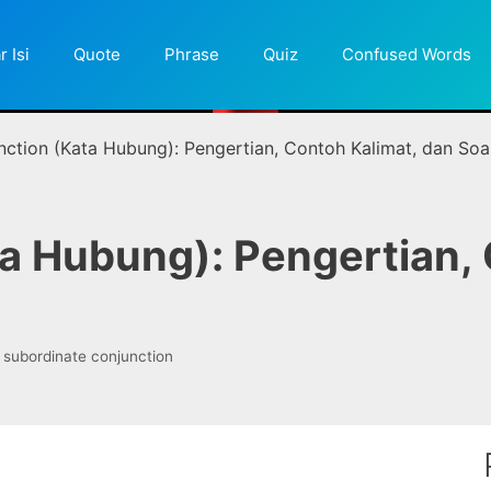
r Isi
Quote
Phrase
Quiz
Confused Words
nction (Kata Hubung): Pengertian, Contoh Kalimat, dan Soa
a Hubung): Pengertian, 
Tags
subordinate conjunction