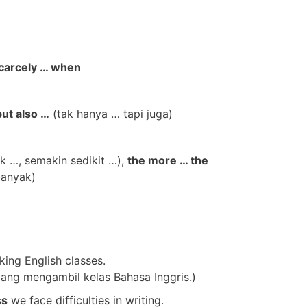
carcely … when
but also …
(tak hanya … tapi juga)
 …, semakin sedikit …),
the more … the
banyak)
king English classes.
dang mengambil kelas Bahasa Inggris.)
ss
we face difficulties in writing.