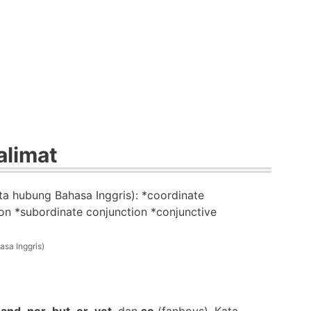
limat
sa Inggris)
,
and
,
nor
,
but
,
or
,
yet
, dan
so
(fanboys). Kata