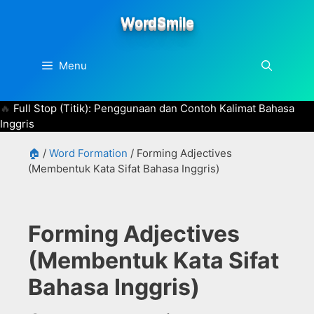
Skip
WordSmile
to
content
Menu
Full Stop (Titik): Penggunaan dan Contoh Kalimat Bahasa
Inggris
🏠
/
Word Formation
/
Forming Adjectives
(Membentuk Kata Sifat Bahasa Inggris)
Forming Adjectives
(Membentuk Kata Sifat
Bahasa Inggris)