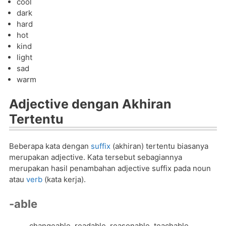
cool
dark
hard
hot
kind
light
sad
warm
Adjective dengan Akhiran
Tertentu
Beberapa kata dengan
suffix
(akhiran) tertentu biasanya
merupakan adjective. Kata tersebut sebagiannya
merupakan hasil penambahan adjective suffix pada noun
atau
verb
(kata kerja).
-able
changeable, readable, reasonable, teachable,