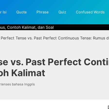
r Isi
Quote
Phrase
Quiz
Confused Words
mus, Contoh Kalimat, dan Soal
 Perfect Tense vs. Past Perfect Continuous Tense: Rumus 
se vs. Past Perfect Cont
h Kalimat
Tags
tenses bahasa Inggris