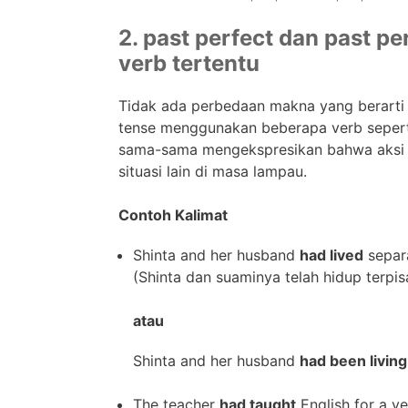
2. past perfect dan past p
verb tertentu
Tidak ada perbedaan makna yang berarti 
tense menggunakan beberapa verb seper
sama-sama mengekspresikan bahwa aksi at
situasi lain di masa lampau.
Contoh Kalimat
Shinta and her husband
had lived
separa
(Shinta dan suaminya telah hidup terpi
atau
Shinta and her husband
had been living
The teacher
had taught
English for a ye