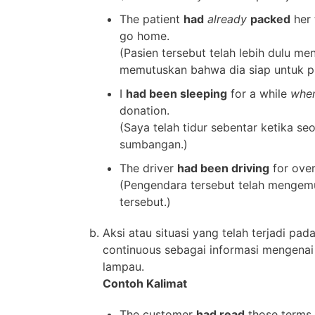
The patient
had
already
packed
her 
go home.
(Pasien tersebut telah lebih dulu m
memutuskan bahwa dia siap untuk p
I
had been sleeping
for a while
whe
donation.
(Saya telah tidur sebentar ketika s
sumbangan.)
The driver
had been driving
for over
(Pengendara tersebut telah mengemu
tersebut.)
Aksi atau situasi yang telah terjadi pad
continuous sebagai informasi mengenai l
lampau.
Contoh Kalimat
The customer
had read
those terms 