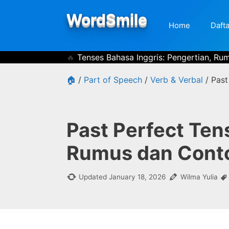
Skip
WordSmile
to
Home
Dafta
content
Tenses Bahasa Inggris: Pengertian, Ru
🏠
/
Part of Speech
/
Verb & Verbal
/
Past
Past Perfect Ten
Rumus dan Conto
Updated
January 18, 2026
Wilma Yulia