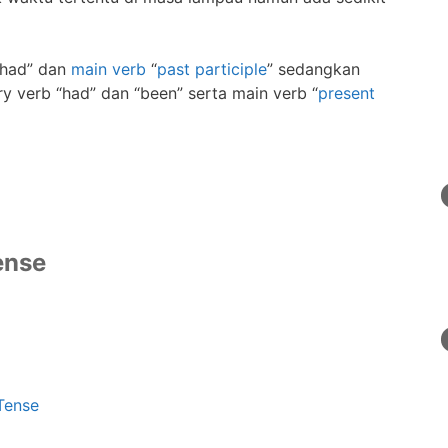
had” dan
main verb
“
past participle
” sedangkan
ry verb “had” dan “been” serta main verb “
present
ense
Tense