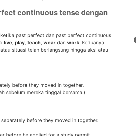
erfect continuous tense dengan
ketika past perfect dan past perfect continuous
ti
live
,
play
,
teach
,
wear
dan
work
. Keduanya
au situasi telah berlangsung hingga aksi atau
tely before they moved in together.
sah sebelum mereka tinggal bersama.)
separately before they moved in together.
ar before he applied for a study permit.