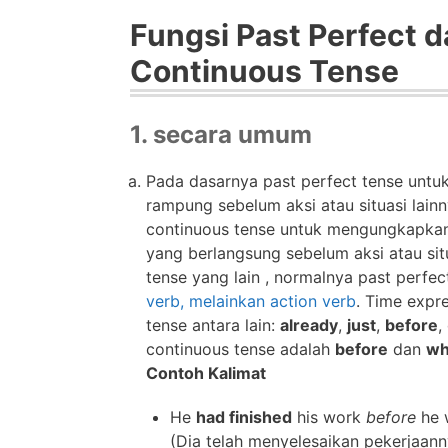
Fungsi Past Perfect d
Continuous Tense
1. secara umum
Pada dasarnya past perfect tense untuk
rampung sebelum aksi atau situasi lain
continuous tense untuk mengungkapkan 
yang berlangsung sebelum aksi atau sit
tense yang lain , normalnya past perf
verb, melainkan action verb
. Time expr
tense antara lain:
already
,
just
,
before
,
continuous tense adalah
before
dan
wh
Contoh Kalimat
He
had finished
his work
before
he 
(Dia telah menyelesaikan pekerjaanny