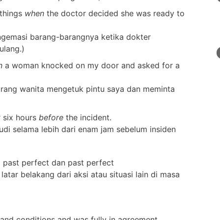
things
when
the doctor decided she was ready to
engemasi barang-barangnya ketika dokter
ulang.)
n
a woman knocked on my door and asked for a
eorang wanita mengetuk pintu saya dan meminta
 six hours
before
the incident.
di selama lebih dari enam jam sebelum insiden
a past perfect dan past perfect
atar belakang dari aksi atau situasi lain di masa
and conditions and was fully in agreement.