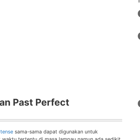
an Past Perfect
 tense
sama-sama dapat digunakan untuk
ik waktu tertentu di masa lampau namun ada sedikit