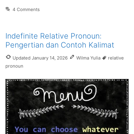
4 Comments
Indefinite Relative Pronoun:
Pengertian dan Contoh Kalimat
Tags
Updated
January 14, 2026
Wilma Yulia
relative
pronoun