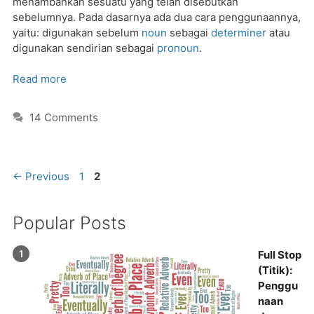
menambahkan sesuatu yang telah disebutkan
sebelumnya. Pada dasarnya ada dua cara penggunaannya,
yaitu: digunakan sebelum
noun
sebagai
determiner
atau
digunakan sendirian sebagai
pronoun
.
Read more
14 Comments
Page
Page
←
Previous
1
2
Popular Posts
Full Stop
(Titik):
Penggu
naan