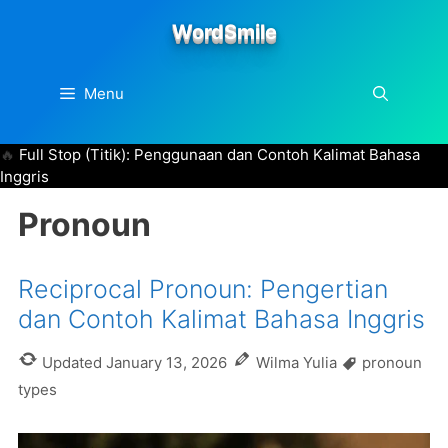
Skip
WordSmile
to
content
Menu
Full Stop (Titik): Penggunaan dan Contoh Kalimat Bahasa
Inggris
Pronoun
Reciprocal Pronoun: Pengertian
dan Contoh Kalimat Bahasa Inggris
Tags
Updated
January 13, 2026
Wilma Yulia
pronoun
types