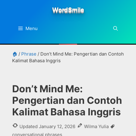
Skip
WordSmile
to
content
Menu
🏠
/
Phrase
/
Don’t Mind Me: Pengertian dan Contoh
Kalimat Bahasa Inggris
Don’t Mind Me:
Pengertian dan Contoh
Kalimat Bahasa Inggris
Tags
Updated
January 12, 2026
Wilma Yulia
conversational phrases