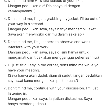
Don’t mind him! He’s just jealous of your skill.
(Jangan pedulikan dia! Dia hanya iri dengan
kemampuanmu.)
Don’t mind me, I’m just grabbing my jacket. I’ll be out of
your way in a second.
(Jangan pedulikan saya, saya hanya mengambil jaket.
Saya akan menyingkir darimu dalam sekejab.)
Don’t mind me, I’m just here to observe and won’t
interfere with your work.
(Jangan pedulikan saya, saya di sini hanya untuk
mengamati dan tidak akan mengganggu pekerjaanmu.)
I’ll just sit quietly in the corner, don’t mind me while you
have your meeting.
(Saya hanya akan duduk diam di sudut, jangan pedulikan
saya saat kamu mengadakan pertemuan.”)
Don’t mind me, continue with your discussion. I’m just
listening in.
(Jangan pedulikan saya, lanjutkan diskusimu. Saya
hanya mendengarkan.)