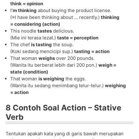
think = opinion
I
‘m thinking
about buying the product license.
(≈I have been thinking about … recently.)
thinking
= considering (action)
This noodle
tastes
delicious.
(Mie ini terasa lezat.)
taste = perception
The chef
is tasting
the soup.
(Koki sedang mencicipi sup.)
tasting = action
That woman
weighs
over 200 pounds.
(Wanita itu berberat lebih dari 200 pon.)
weigh =
state (condition)
That woman
is weighing
the eggs.
(Wanita itu sedang menimbang telur-telur.)
weighing
= action
8 Contoh Soal Action – Stative
Verb
Tentukan apakah kata yang di garis bawah merupakan