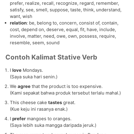
prefer, realize, recall, recognize, regard, remember,
satisfy, see, smell, suppose, taste, think, understand,
want, wish
relation
: be, belong to, concern, consist of, contain,
cost, depend on, deserve, equal, fit, have, include,
involve, matter, need, owe, own, possess, require,
resemble, seem, sound
Contoh Kalimat Stative Verb
I
love
Mondays.
(Saya suka hari senin.)
We
agree
that the product is too expensive.
(Kami sepakat bahwa produk tersebut terlalu mahal.)
This cheese cake
tastes
great.
(Kue keju ini rasanya enak.)
I
prefer
mangoes to oranges.
(Saya lebih suka mangga daripada jeruk.)