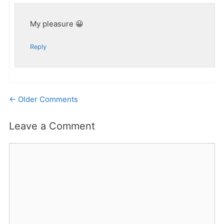
My pleasure 😀
Reply
Comment
← Older Comments
navigation
Leave a Comment
Comment