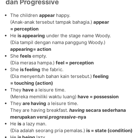
dan Progressive
The children
appear
happy.
(Anak-anak tersebut tampak bahagia.)
appear
= perception
He
is appearing
under the stage name Woody.
(Dia tampil dengan nama panggung Woody.)
appearing= action
She
feels
empty.
(Dia merasa hampa.)
feel = perception
She
is feeling
the fabric.
(Dia menyentuh bahan kain tersebut.)
feeling
= touching (action)
They
have
a leisure time.
(Mereka memiliki waktu luang)
have = possession
They
are having
a leisure time.
They are having breakfast.
having
secara sederhana
merupakan versi
progressive
-nya
He
is
a lazy man.
(Dia adalah seorang pria pemalas.)
is = state (condition)
He
is being
lazy.