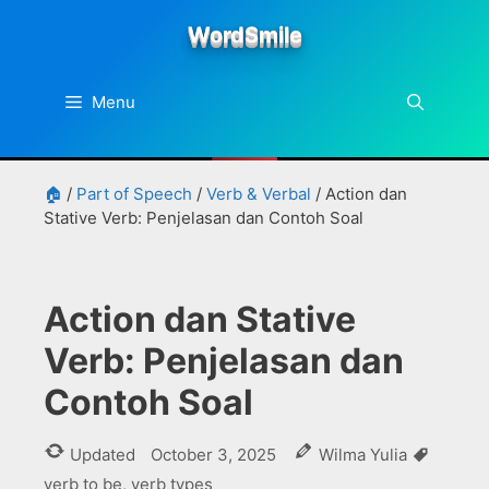
Skip
WordSmile
to
content
Menu
🏠
/
Part of Speech
/
Verb & Verbal
/
Action dan
Stative Verb: Penjelasan dan Contoh Soal
Action dan Stative
Verb: Penjelasan dan
Contoh Soal
Tags
Updated
October 3, 2025
Wilma Yulia
verb to be
,
verb types