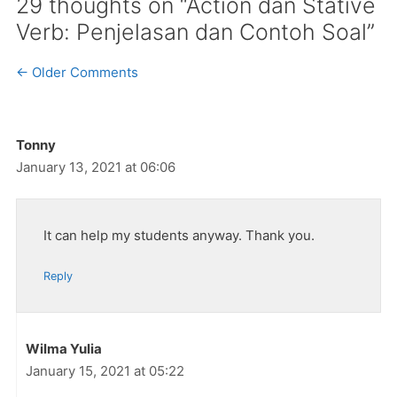
29 thoughts on “Action dan Stative
Verb: Penjelasan dan Contoh Soal”
Comment
← Older Comments
navigation
Tonny
January 13, 2021 at 06:06
It can help my students anyway. Thank you.
Reply
Wilma Yulia
January 15, 2021 at 05:22