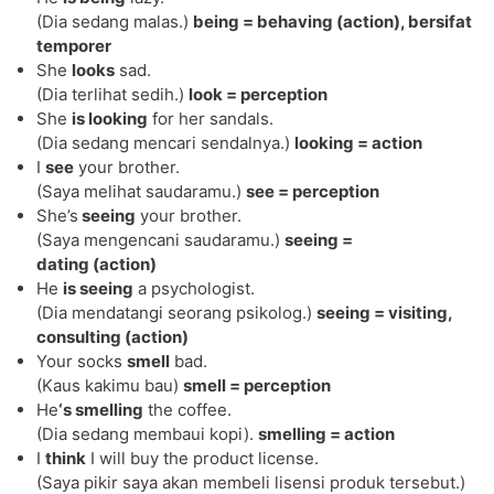
(Dia sedang malas.)
being = behaving (action), bersifat
temporer
She
looks
sad.
(Dia terlihat sedih.)
look = perception
She
is looking
for her sandals.
(Dia sedang mencari sendalnya.)
looking = action
I
see
your brother.
(Saya melihat saudaramu.)
see = perception
She’s
seeing
your brother.
(Saya mengencani saudaramu.)
seeing =
dating (action)
He
is seeing
a psychologist.
(Dia mendatangi seorang psikolog.)
seeing = visiting,
consulting (action)
Your socks
smell
bad.
(Kaus kakimu bau)
smell = perception
He
‘s smelling
the coffee.
(Dia sedang membaui kopi).
smelling = action
I
think
I will buy the product license.
(Saya pikir saya akan membeli lisensi produk tersebut.)