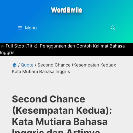
Skip
WordSmile
to
content
Menu
Full Stop (Titik): Penggunaan dan Contoh Kalimat Bahasa
Inggris
🏠
/
Quote
/
Second Chance (Kesempatan Kedua):
Kata Mutiara Bahasa Inggris
Second Chance
(Kesempatan Kedua):
Kata Mutiara Bahasa
Inggris dan Artinya