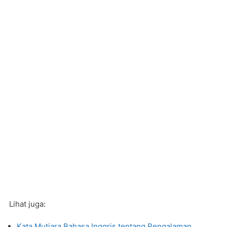
Lihat juga:
Kata Mutiara Bahasa Inggris tentang Pengalaman