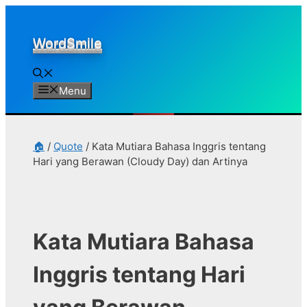
Skip
to
WordSmile
content
Menu
🏠
/
Quote
/
Kata Mutiara Bahasa Inggris tentang
Hari yang Berawan (Cloudy Day) dan Artinya
Kata Mutiara Bahasa
Inggris tentang Hari