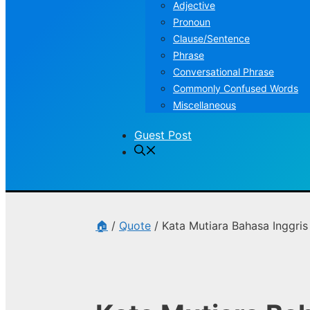
Adjective
Pronoun
Clause/Sentence
Phrase
Conversational Phrase
Commonly Confused Words
Miscellaneous
Guest Post
🏠
/
Quote
/
Kata Mutiara Bahasa Inggris