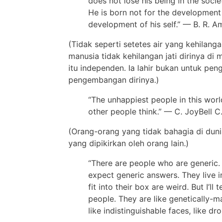
does not lose his being in the societ
He is born not for the development 
development of his self.” — B. R. 
(Tidak seperti setetes air yang kehilang
manusia tidak kehilangan jati dirinya di
itu independen. Ia lahir bukan untuk pe
pengembangan dirinya.)
“The unhappiest people in this wor
other people think.” — C. JoyBell C
(Orang-orang yang tidak bahagia di duni
yang dipikirkan oleh orang lain.)
“There are people who are generic
expect generic answers. They live 
fit into their box are weird. But I’l
people. They are like genetically-m
like indistinguishable faces, like dr