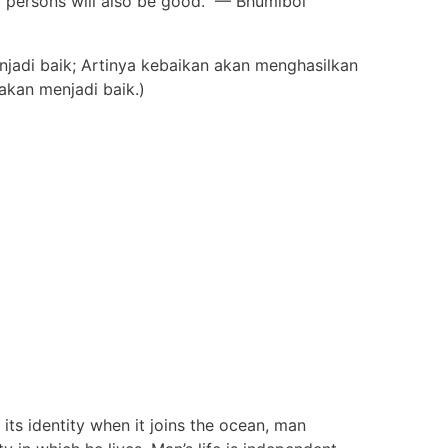
er persons will also be good.” — Bhumibol
njadi baik; Artinya kebaikan akan menghasilkan
akan menjadi baik.)
its identity when it joins the ocean, man