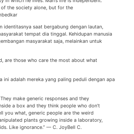
y in which he lives. Man’s life is independent.
of the society alone, but for the
Ambedkar
an identitasnya saat bergabung dengan lautan,
 masyarakat tempat dia tinggal. Kehidupan manusia
ngembangan masyarakat saja, melainkan untuk
ld, are those who care the most about what
.
a ini adalah mereka yang paling peduli dengan apa
. They make generic responses and they
inside a box and they think people who don’t
l tell you what, generic people are the weird
anipulated plants growing inside a laboratory,
oids. Like ignorance.” — C. JoyBell C.