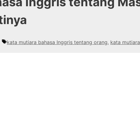
hasa Inggris tentang Ma
tinya
Tags
kata mutiara bahasa Inggris tentang orang
,
kata mutiara