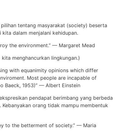
 pilihan tentang masyarakat (society) beserta
i kita dalam menjalani kehidupan.
stroy the environment.” — Margaret Mead
ka kita menghancurkan lingkungan.)
ing with equanimity opinions which differ
 enviroment. Most people are incapable of
eo Baeck, 1953)” — Albert Einstein
ekspresikan pendapat berimbang yang berbeda
ka. Kebanyakan orang tidak mampu membentuk
ey to the betterment of society.” — Maria