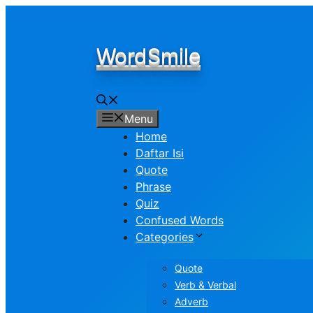
Skip
to
content
WordSmile
Menu
Home
Daftar Isi
Quote
Phrase
Quiz
Confused Words
Categories
Quote
Verb & Verbal
Adverb