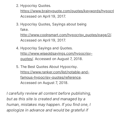
Hypocrisy Quotes.
https://www.brainyquote.com/quotes/keywords/hypocri
Accessed on April 19, 2017.
Hypocrisy Quotes, Sayings about being
fake.
http://www.coolnsmart.com/hypocrisy_quotes/page/2/
.
Accessed on April 19, 2017.
Hypocrisy Sayings and Quotes.
http://www.wiseoldsayings.com/hypocrisy-
quotes/
. Accessed on August 7, 2018.
The Best Quotes About Hypocrisy.
https://www.ranker.com/list/notable-and-
famous-hypocrisy-quotes/reference
.
Accessed on August 7, 2018.
I carefully review all content before publishing,
but as this site is created and managed by a
human, mistakes may happen. If you find one, I
apologize in advance and would be grateful if