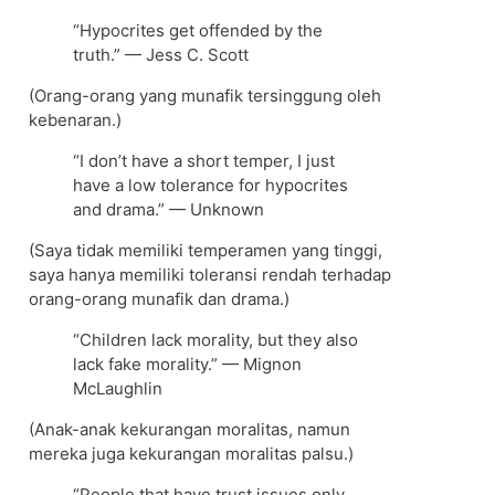
“Hypocrites get offended by the
truth.” — Jess C. Scott
(Orang-orang yang munafik tersinggung oleh
kebenaran.)
“I don’t have a short temper, I just
have a low tolerance for hypocrites
and drama.” — Unknown
(Saya tidak memiliki temperamen yang tinggi,
saya hanya memiliki toleransi rendah terhadap
orang-orang munafik dan drama.)
“Children lack morality, but they also
lack fake morality.” — Mignon
McLaughlin
(Anak-anak kekurangan moralitas, namun
mereka juga kekurangan moralitas palsu.)
“People that have trust issues only