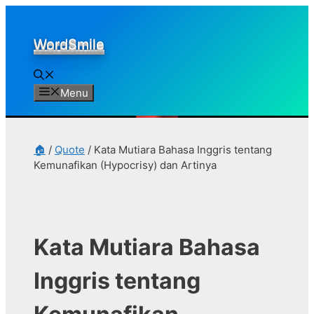
Skip
to
WordSmile
content
Menu
🏠
/
Quote
/
Kata Mutiara Bahasa Inggris tentang
Kemunafikan (Hypocrisy) dan Artinya
Kata Mutiara Bahasa
Inggris tentang