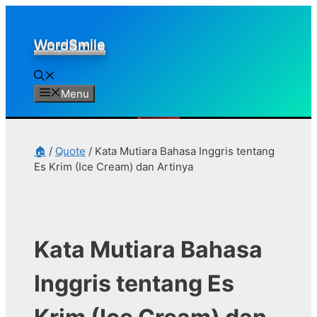
Skip
to
WordSmile
content
Menu
🏠
/
Quote
/
Kata Mutiara Bahasa Inggris tentang
Es Krim (Ice Cream) dan Artinya
Kata Mutiara Bahasa
Inggris tentang Es