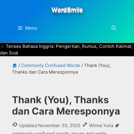
Skip
WordSmile
to
content
Menu
Tenses Bahasa Inggris: Pengertian, Rumus, Contoh Kalimat,
dan Soal
🏠
/
Commonly Confused Words
/
Thank (You),
Thanks dan Cara Meresponnya
Thank (You), Thanks
dan Cara Meresponnya
Tags
Updated
November 30, 2025
Wilma Yulia
commonly confused words: nouns and verbs