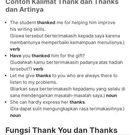
Contoh Kalimat Thank dan Thanks
dan Artinya
The student
thanked
me for helping him improve
his writing skills.
(Siswa tersebut berterimakasih kepada saya karena
membantunya memperbaiki kemampuan menulisnya.)
verb
Have
you
thanked
him for the gift?
(Sudahkah kamu berterimakasih padanya atas hadiah
tersebut?)
verb
Let me give
thanks
to you who are always there to
listen to my problems.
(Biarkan saya berterimakasih kepadamu yang selalu di
sana mendengarkan masalah-masalah saya.)
noun
She can hardly express her
thanks
.
(Dia dapat sulit mengungkapkan rasa terimakasihnya.)
noun
Fungsi Thank You dan Thanks