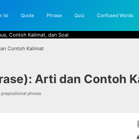
r Isi
Quote
Phrase
Quiz
Confused Words
mus, Contoh Kalimat, dan Soal
 dan Contoh Kalimat
rase): Arti dan Contoh K
Tags
prepositional phrase