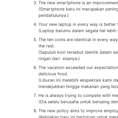
The new smartphone is an improvement 
(Smartphone baru ini merupakan pening
pendahulunya.)
Your new laptop in every way is better 
(Laptop barumu dalam segala hal lebih 
The ten coins are identical in every way
the rest.
(Sepuluh koin tersebut identik dalam seg
ringan dari sisanya.)
The vacation exceeded our expectations
delicious food.
(Liburan ini melebihi ekspektasi kami 
menakjubkan hingga makanan yang leza
He is always trying to compete with me
(Dia selalu berusaha untuk bersaing de
The new policy aims to improve employ
(Kebijakan baru ini bertujuan untuk me