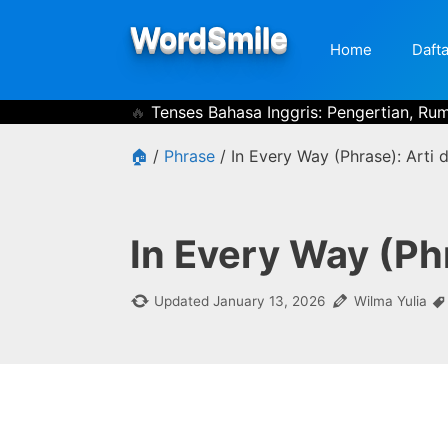
Skip
WordSmile
to
Home
Dafta
content
Tenses Bahasa Inggris: Pengertian, Ru
🏠
/
Phrase
/
In Every Way (Phrase): Arti
In Every Way (Ph
Updated
January 13, 2026
Wilma Yulia