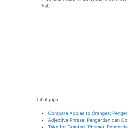
hal.)
Lihat juga:
Compare Apples to Oranges: Penger
Adjective Phrase: Pengertian dan Co
Take for Granted (Phrase): Pengerti