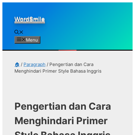
Skip
to
WordSmile
content
Menu
🏠
/
Paragraph
/
Pengertian dan Cara
Menghindari Primer Style Bahasa Inggris
Pengertian dan Cara
Menghindari Primer