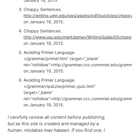
January 19, 2015.
Choppy Sentences.
http://writing.umn.edu/sws/assets/pdf/quicktips/chopp
on January 19, 2015.
Choppy Sentences.
http://www.usu.edu/markdamen/WritingGuide/05chopp
on January 19, 2015.
Avoiding Primer Language.
</grammar/primer.htm” target=”_blank”
rel=”nofollow”>http://grammar.ccc.commnet.edu/gramm
on January 19, 2015.
Avoiding Primer Language.
</grammar/quizzes/primer_quiz.htm”
target=”_blank”
rel=”nofollow”>http://grammar.ccc.commnet.edu/gramm
on January 19, 2015.
I carefully review all content before publishing,
but as this site is created and managed by a
human, mistakes may happen. If you find one, I