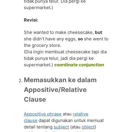
tidak punya telur. Dia pergi ke
supermarket.)
Revisi:
She wanted to make cheesecake,
but
she didn’t have any eggs,
so
she went to
the grocery store.
(Dia ingin membuat cheesecake tapi dia
tidak punya telur, jadi dia pergi ke
supermarket.)
coordinate conjunction
Memasukkan ke dalam
Appositive/Relative
Clause
Appositive phrase
atau
relative
clause
dapat digunakan untuk memuat
detail tentang
subject
(atau
object
)