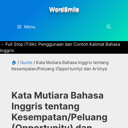
Skip
WordSmile
to
content
Menu
Full Stop (Titik): Penggunaan dan Contoh Kalimat Bahasa
Inggris
🏠
/
Quote
/
Kata Mutiara Bahasa Inggris tentang
Kesempatan/Peluang (Opportunity) dan Artinya
Kata Mutiara Bahasa
Inggris tentang
Kesempatan/Peluang
(Opportunity) dan