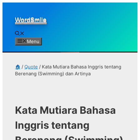
Skip
to
WordSmile
content
Menu
🏠
/
Quote
/
Kata Mutiara Bahasa Inggris tentang
Berenang (Swimming) dan Artinya
Kata Mutiara Bahasa
Inggris tentang