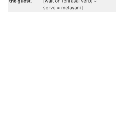
the guest
.
[wait on (phrasal verb) ~
serve = melayani]