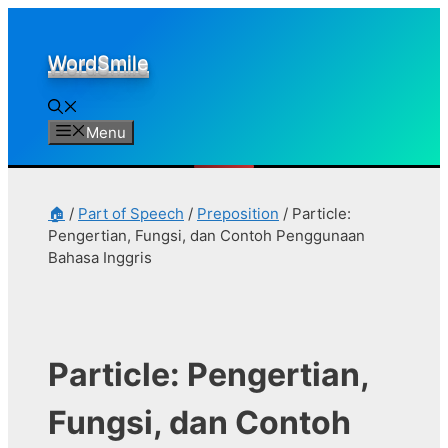
Skip
to
WordSmile
content
Menu
🏠
/
Part of Speech
/
Preposition
/
Particle:
Pengertian, Fungsi, dan Contoh Penggunaan
Bahasa Inggris
Particle: Pengertian,
Fungsi, dan Contoh