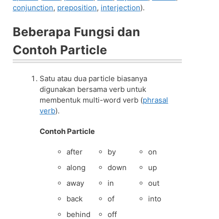
conjunction
,
preposition
,
interjection
).
Beberapa Fungsi dan
Contoh Particle
Satu atau dua particle biasanya
digunakan bersama verb untuk
membentuk multi-word verb (
phrasal
verb
).
Contoh Particle
after
by
on
along
down
up
away
in
out
back
of
into
behind
off