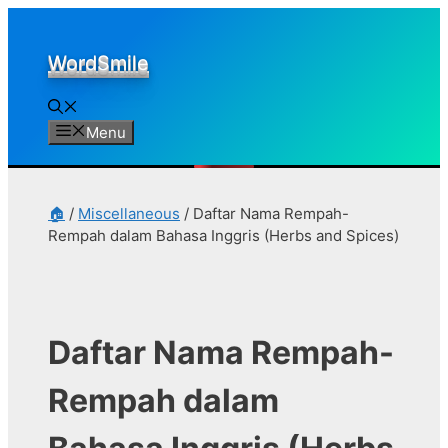
Skip
to
WordSmile
content
Menu
🏠
/
Miscellaneous
/
Daftar Nama Rempah-
Rempah dalam Bahasa Inggris (Herbs and Spices)
Daftar Nama Rempah-
Rempah dalam