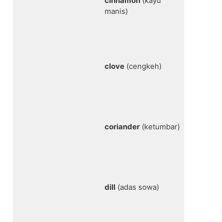
cinnamon
(kayu
manis)
clove
(cengkeh)
coriander
(ketumbar)
dill
(adas sowa)