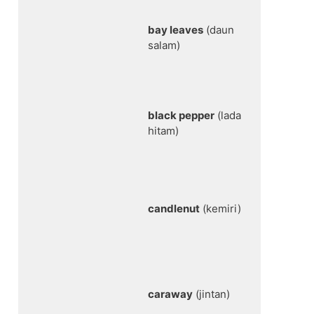
bay leaves
(daun
salam)
black pepper
(lada
hitam)
candlenut
(kemiri)
caraway
(jintan)