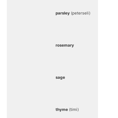
parsley
(peterseli)
rosemary
sage
thyme
(timi)